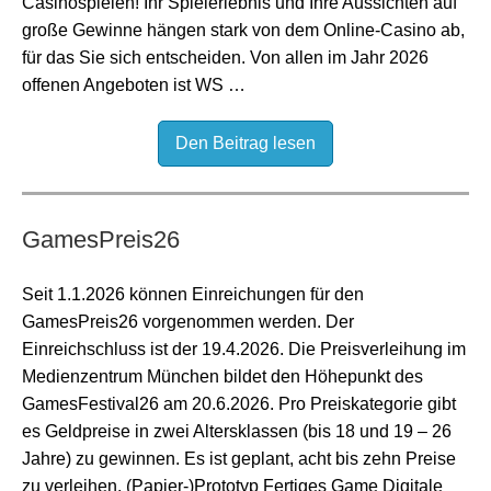
Casinospielen! Ihr Spielerlebnis und Ihre Aussichten auf
große Gewinne hängen stark von dem Online-Casino ab,
für das Sie sich entscheiden. Von allen im Jahr 2026
offenen Angeboten ist WS …
Den Beitrag lesen
GamesPreis26
Seit 1.1.2026 können Einreichungen für den
GamesPreis26 vorgenommen werden. Der
Einreichschluss ist der 19.4.2026. Die Preisverleihung im
Medienzentrum München bildet den Höhepunkt des
GamesFestival26 am 20.6.2026. Pro Preiskategorie gibt
es Geldpreise in zwei Altersklassen (bis 18 und 19 – 26
Jahre) zu gewinnen. Es ist geplant, acht bis zehn Preise
zu verleihen. (Papier-)Prototyp Fertiges Game Digitale