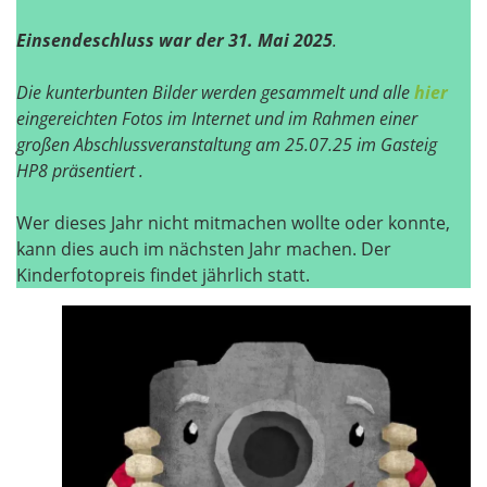
Einsendeschluss war der 31. Mai 2025
.
Die kunterbunten Bilder werden gesammelt und alle
hier
eingereichten Fotos im Internet und im Rahmen einer
großen Abschlussveranstaltung am 25.07.25 im Gasteig
HP8
präsentiert
.
Wer dieses Jahr nicht mitmachen wollte oder konnte,
kann dies auch im nächsten Jahr machen. Der
Kinderfotopreis findet jährlich statt.