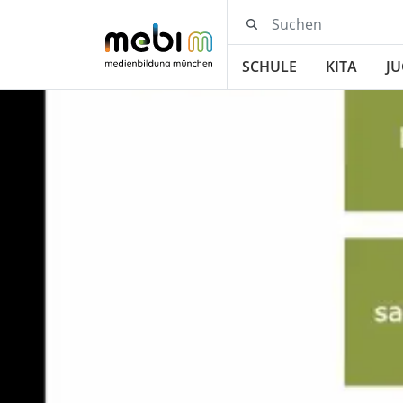
SCHULE
KITA
J
ÜBER UNS
AKTUELL
📫 NEWSLETTER DES 