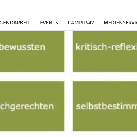
UGENDARBEIT
EVENTS
CAMPUS42
MEDIENSERVI
E BERICHTE
DSGZ
MOMUC
MITMACHEN
FACHBEREICH MEDIENPÄDAGOGIK