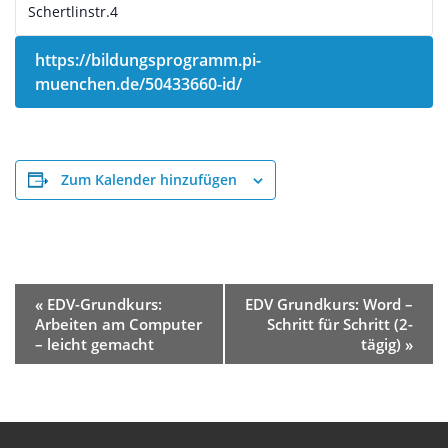
Schertlinstr.4
https://bildungsprogramm.pi-
muenchen.de/50433660-id/
Zum Kalender hinzufügen
Veranstaltung-
«
EDV-Grundkurs:
EDV Grundkurs: Word –
Navigation
Arbeiten am Computer
Schritt für Schritt (2-
– leicht gemacht
tägig)
»