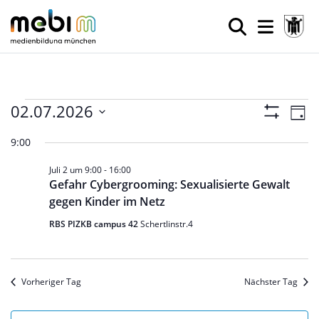
Veranstaltungen
Ansic
Ve
02.07.2026
Tag
Filter
An
Datum
Navig
Anzeigen
für
9:00
wählen.
Na
Juli 2 um 9:00
-
16:00
2.
Gefahr Cybergrooming: Sexualisierte Gewalt
gegen Kinder im Netz
Juli
RBS PIZKB campus 42
Schertlinstr.4
2026
Vorheriger Tag
Nächster Tag