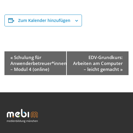
Zum Kalender hinzufügen
Veranstaltung-
«
Schulung für
EDV-Grundkurs:
Navigation
Anwenderbetreuer*innen
Arbeiten am Computer
– Modul 4 (online)
– leicht gemacht
»