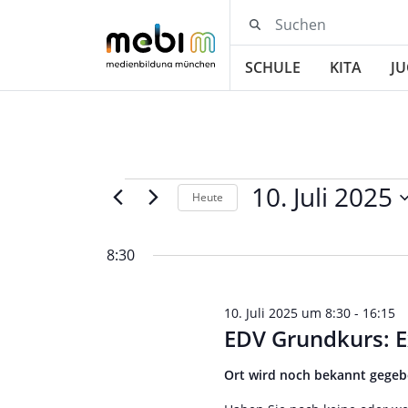
SCHULE
KITA
J
ÜBER UNS
AKTUELL
📫 NEWSLETTER DES 
Veranstaltungen
10. Juli 2025
Heute
Datum
für
wählen.
8:30
10.
10. Juli 2025 um 8:30
-
16:15
Juli
EDV Grundkurs: Exc
2025
Ort wird noch bekannt gege