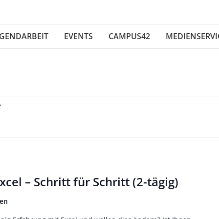
UGENDARBEIT
EVENTS
CAMPUS42
MEDIENSERVI
E BERICHTE
DSGZ
MOMUC
MITMACHEN
FACHBEREICH MEDIENPÄDAGOGIK
el – Schritt für Schritt (2-tägig)
ben