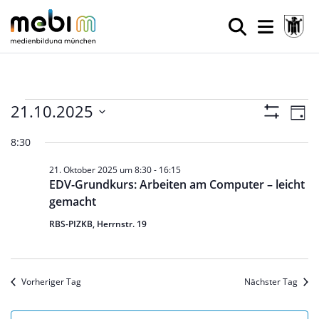
Veranstaltungen
Ansic
Ve
21.10.2025
Tag
Filter
An
Datum
Navig
Anzeigen
für
8:30
wählen.
Na
21. Oktober 2025 um 8:30
-
16:15
21.
EDV-Grundkurs: Arbeiten am Computer – leicht
gemacht
Oktober
RBS-PIZKB, Herrnstr. 19
2025
Vorheriger Tag
Nächster Tag